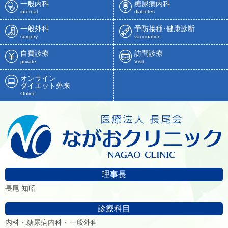
一般内科
糖尿病内科
internal
diabetes
一般外科
予防接種･健康診断
surgery
vaccination
自費診療
訪問診療
private
Visit
オンライン
ダイエット外来
Online
理事長
長尾 知昭
診療科目
内科・糖尿病内科・一般外科