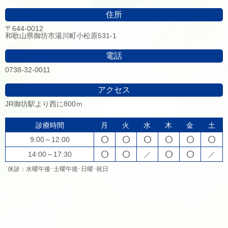
住所
〒644-0012
和歌山県御坊市湯川町小松原531-1
電話
0738-32-0011
アクセス
JR御坊駅より西に800ｍ
診療時間
月
火
水
木
金
土
9:00～12:00






14:00～17:30
／
／




休診：水曜午後･土曜午後･日曜･祝日