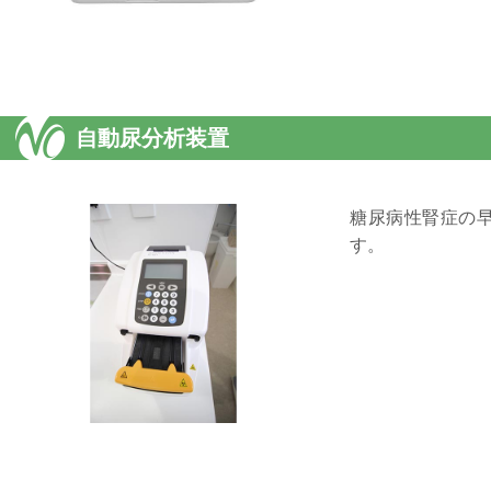
自動尿分析装置
糖尿病性腎症の
す。