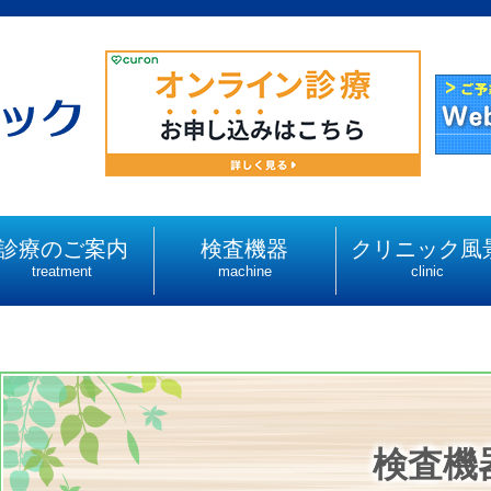
診療のご案内
検査機器
クリニック風
treatment
machine
clinic
検査機